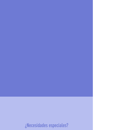
¿Necesidades especiales?