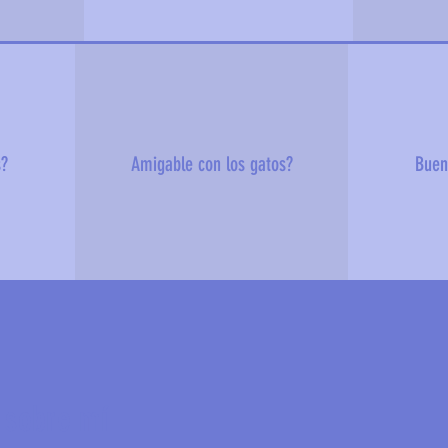
s?
Amigable con los gatos?
Buen
 sobre mí