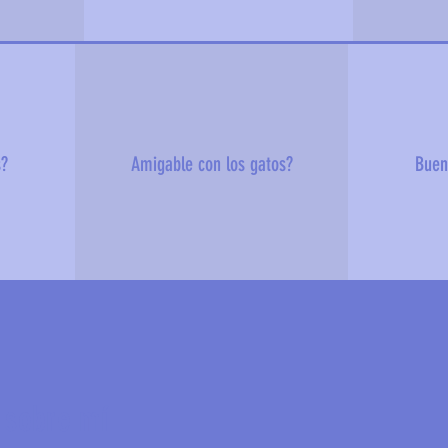
s?
Amigable con los gatos?
Buen
 sobre mí