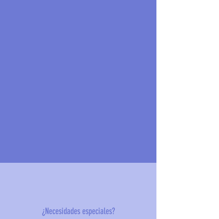
¿Necesidades especiales?