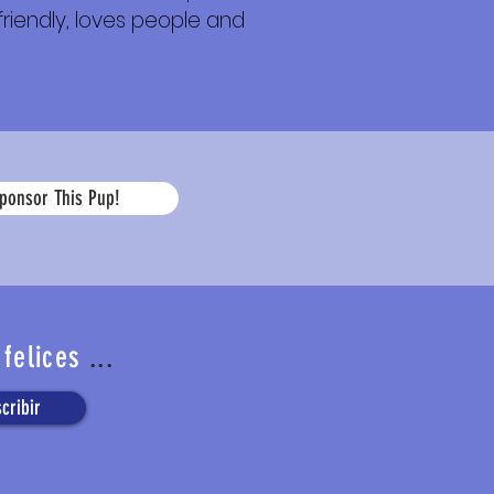
friendly, loves people and
La
ponsor This Pup!
edad
 felices
...
cribir