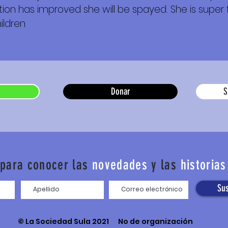
ion has improved she will be spayed. She is super 
ildren
Donar
S
 para conocer las
novedades
y las
historias
Sus
© La Sociedad Sula 2021 No de organización