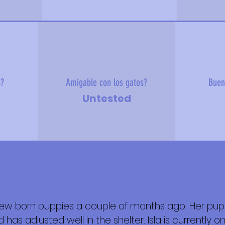
s?
Amigable con los gatos?
Buen
Untested
 new born puppies a couple of months ago. Her pu
 sobre mí
as adjusted well in the shelter. Isla is currently o