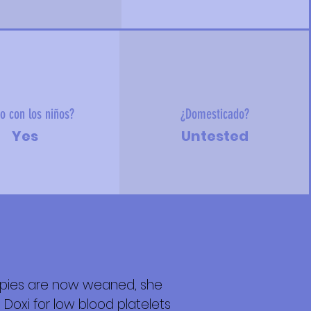
o con los niños?
¿Domesticado?
Yes
Untested
ppies are now weaned, she
n Doxi for low blood platelets