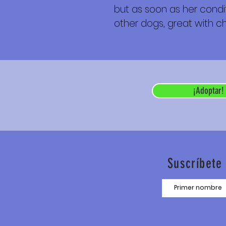
but as soon as her condit
other dogs, great with ch
¡Adoptar!
Suscríbete