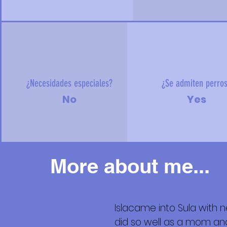
¿Necesidades especiales?
¿Se admiten perro
No
Yes
More about me...
Islacame into Sula with
Más
did so well as a mom and h