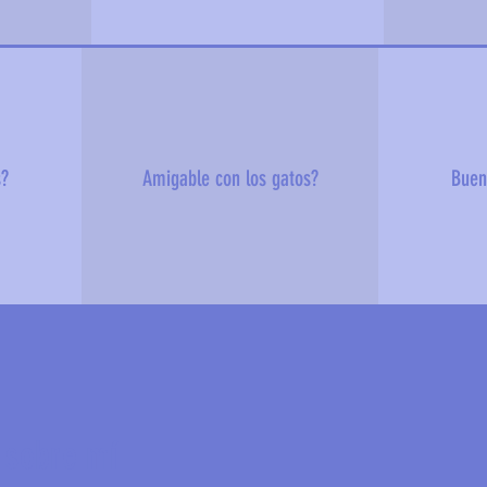
s?
Amigable con los gatos?
Buen
 sobre mí