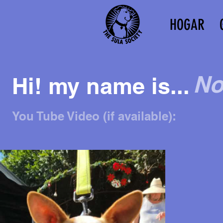
HOGAR
No
Hi! my name is...
You Tube Video (if available):