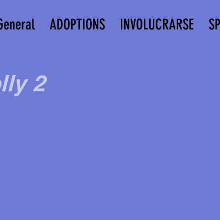
General
ADOPTIONS
INVOLUCRARSE
S
lly 2